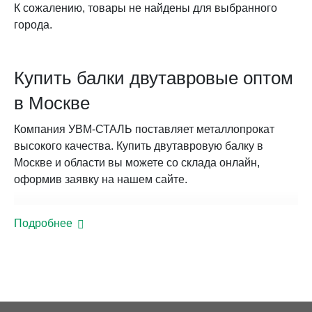
К сожалению, товары не найдены для выбранного
города.
Купить балки двутавровые оптом
в Москве
Компания УВМ-СТАЛЬ поставляет металлопрокат
высокого качества. Купить двутавровую балку в
Москве и области вы можете со склада онлайн,
оформив заявку на нашем сайте.
Балки стальные ГОСТ Р 57837-2017:
Подробнее
общие сведения
Согласно конфигурации двутавры разделяются на:
Нормальные. Высота профиля превышает
ширину полок. Применяются в строительных