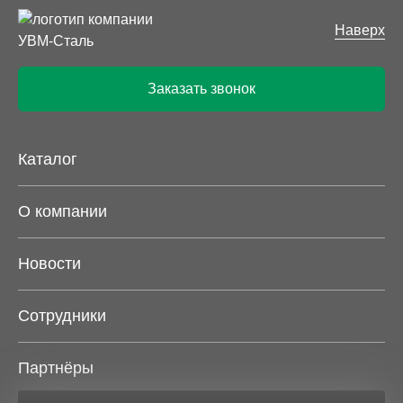
конструкциях, работающих на изгиб;
Колонные. Профили, надежно работающие на
Наверх
сжатие с изгибом и без него, растяжение.
Высота поперечного сечения практически
Заказать звонок
совпадает с его шириной;
Широкополочные. Рассчитаны на восприятие
изгибающих нагрузок. Пропорции сечения
идентичны колонным моделям;
Каталог
Свайные. Одинаково хорошо работают при
нагрузках любого типа – растягивающих,
О компании
изгибающих, сжимающих и комбинированных.
Характерной особенностью балок данного вида
Новости
является одинаковая толщина полок и стенки.
С нами работать выгодно
Сотрудники
УВМ-СТАЛЬ поставляет металлопрокат от
производителя, минуя посредников. Этот факт весьма
Партнёры
положительно сказывается на стоимости двутавровых
балок: цену мы предлагаем клиентам вполне