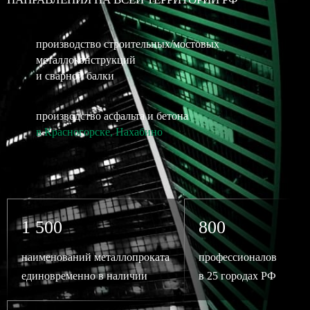
производство строительных/мостовых
металлоконструкций
и сварной балки
производство асфальта и бетона
в Красногорске, Нахабино
1 500
800
наименований металлопроката
профессионалов
единовременно в наличии
в 25 городах РФ